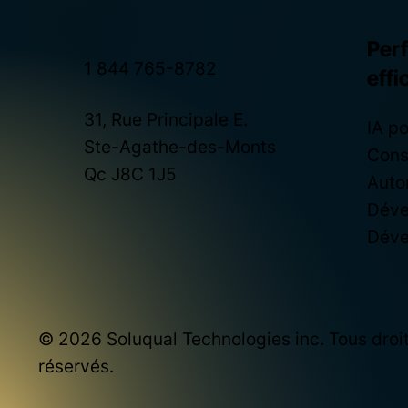
Per
1 844 765-8782
effi
31, Rue Principale E.
IA po
Ste-Agathe-des-Monts
Cons
Qc J8C 1J5
Auto
Déve
Déve
© 2026 Soluqual Technologies inc. Tous droi
réservés.