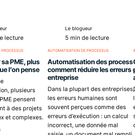
eur
Le blogueur
e lecture
5 min de lecture
E PROCESSUS
AUTOMATISATION DE PROCESSUS
 sa PME, plus
Automatisation des process
ue l’on pense
comment réduire les erreurs 
entreprise
le
Dans la plupart des entreprises,
ion, plusieurs
les erreurs humaines sont
e PME pensent
souvent perçues comme des
t à des projets
erreurs d’exécution : un calcul
ux et complexes.
incorrect, une donnée mal
saisie, un document mal rempli.