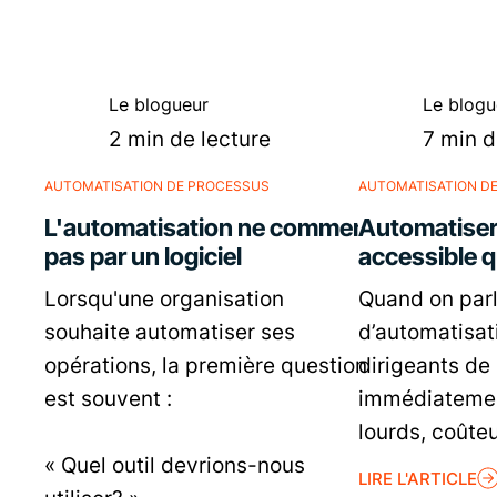
Le blogueur
Le blogu
2 min de lecture
7 min d
AUTOMATISATION DE PROCESSUS
AUTOMATISATION D
L'automatisation ne commence
Automatiser
pas par un logiciel
accessible q
Lorsqu'une organisation
Quand on par
souhaite automatiser ses
d’automatisat
opérations, la première question
dirigeants d
est souvent :
immédiatemen
lourds, coûte
« Quel outil devrions-nous
LIRE L'ARTICLE