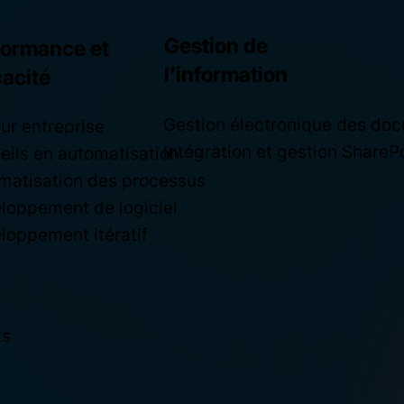
Gestion de
formance et
l’information
cacité
Gestion électronique des do
ur entreprise
Intégration et gestion ShareP
eils en automatisation
matisation des processus
loppement de logiciel
loppement itératif
ts