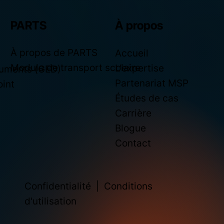
PARTS
À propos
À propos de PARTS
Accueil
Module de transport scolaire
L'expertise
cuments (GED)
Partenariat MSP
oint
Études de cas
Carrière
Blogue
Contact
Confidentialité
|
Conditions
d'utilisation