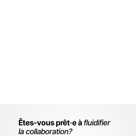
Êtes-vous prêt·e à
fluidifier
la collaboration?